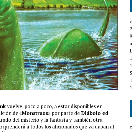
L
nk
vuelve, poco a poco, a estar disponibles en
ición de «
Monstruos
» por parte de
Diábolo ed
undo del misterio y la fantasía y también otra
sorprenderá a todos los aficionados que ya daban al
c