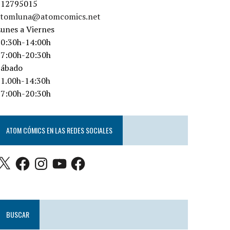
912795015
atomluna@atomcomics.net
unes a Viernes
10:30h-14:00h
17:00h-20:30h
Sábado
11.00h-14:30h
17:00h-20:30h
ATOM CÓMICS EN LAS REDES SOCIALES
BUSCAR