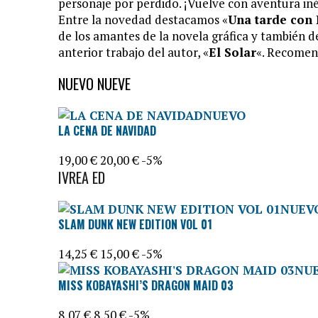
personaje por perdido. ¡Vuelve con aventura iné
Entre la novedad destacamos «
Una tarde con
de los amantes de la novela gráfica y también d
anterior trabajo del autor, «
El Solar
«. Recomen
NUEVO NUEVE
NUEVO
LA CENA DE NAVIDAD
19,00 €
20,00 €
-5%
IVREA ED
NUEV
SLAM DUNK NEW EDITION VOL 01
14,25 €
15,00 €
-5%
NU
MISS KOBAYASHI’S DRAGON MAID 03
8,07 €
8,50 €
-5%