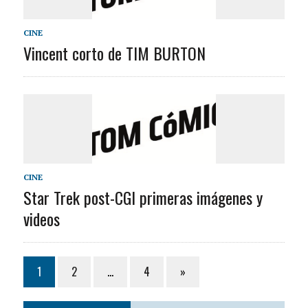
CINE
Vincent corto de TIM BURTON
CINE
Star Trek post-CGI primeras imágenes y
videos
1
2
…
4
»